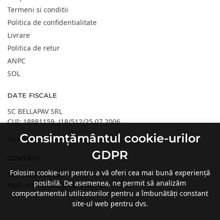
Termeni si conditii
Politica de confidentialitate
Livrare
Politica de retur
ANPC
SOL
DATE FISCALE
SC BELLAPAV SRL
CUI: 18881159, J18/512/25.07.2006
Consimțământul cookie-urilor
Strada 30 Decembrie, Targu Jiu, GJ, Romania
GDPR
CONTACT
Folosim cookie-uri pentru a vă oferi cea mai bună experiență
Tel:
0723 108 109
posibilă. De asemenea, ne permit să analizăm
Mail:
contact@bijuteriacici.ro
comportamentul utilizatorilor pentru a îmbunătăți constant
site-ul web pentru dvs.