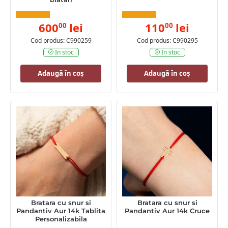
600
lei
110
lei
00
00
Cod produs: C990259
Cod produs: C990295
In stoc
In stoc
Adaugă în coș
Adaugă în coș
Bratara cu snur si
Bratara cu snur si
Pandantiv Aur 14k Tablita
Pandantiv Aur 14k Cruce
Personalizabila