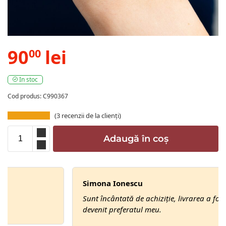
90
lei
00
In stoc
Cod produs: C990367
(
3
recenzii de la clienți)
Adaugă în coș
Simona Ionescu
Sunt încântată de achiziție, livrarea a fost rapidă, A
devenit preferatul meu.