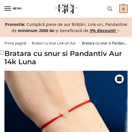
MENU
0
Promotie:
Cumpără piese de aur Brățări, Link-uri, Pandantive
de
minimum 2000 lei
și beneficiază de
3% discount!
✨
Prima pagină
Bratari cu snur Link-uri Aur
Bratara cu snur si Pandantiv Aur 14k Luna
/
/
Bratara cu snur si Pandantiv Aur
14k Luna