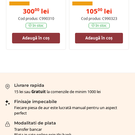
300
lei
105
lei
00
00
Cod produs: C990310
Cod produs: C990323
In stoc
In stoc
Adaugă în coș
Adaugă în coș
Livrare rapida
15 lei sau
Gratuit
la comenzile de minim 1000 lei
Finisaje impecabile
Fiecare piesa de aur este lucrată manual pentru un aspect
perfect
Modalitati de plata
Transfer bancar
Plata in rate online prin tbi bank