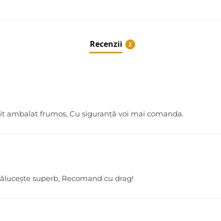
Recenzii
2
enit ambalat frumos, Cu siguranță voi mai comanda.
rălucește superb, Recomand cu drag!