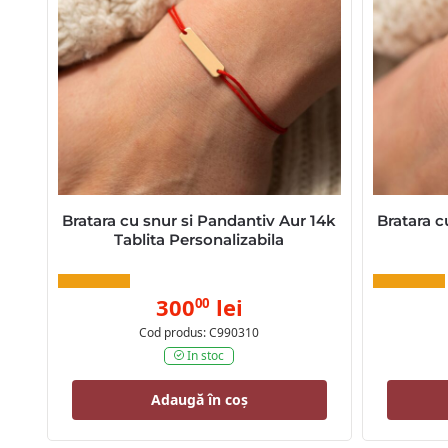
Bratara cu snur si Pandantiv Aur 14k
Bratara c
Tablita Personalizabila
300
lei
00
Cod produs: C990310
In stoc
Adaugă în coș