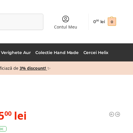
Caută
0
lei
00
0
Contul Meu
Verighete Aur
Colectie Hand Made
Cercei Helix
ficiază de
3% discount!
✨
5
lei
00
toc