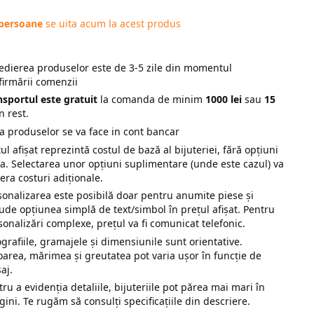
 persoane
se uita acum la acest produs
edierea produselor este de 3-5 zile din momentul
firmării comenzii
nsportul este gratuit
la comanda de minim
1000 lei
sau
15
n rest.
ta produselor se va face in cont bancar
ul afișat reprezintă costul de bază al bijuteriei, fără opțiuni
ra. Selectarea unor opțiuni suplimentare (unde este cazul) va
era costuri adiționale.
sonalizarea este posibilă doar pentru anumite piese și
lude opțiunea simplă de text/simbol în prețul afișat. Pentru
sonalizări complexe, prețul va fi comunicat telefonic.
ografiile, gramajele și dimensiunile sunt orientative.
oarea, mărimea și greutatea pot varia ușor în funcție de
saj.
tru a evidenția detaliile, bijuteriile pot părea mai mari în
gini. Te rugăm să consulți specificațiile din descriere.