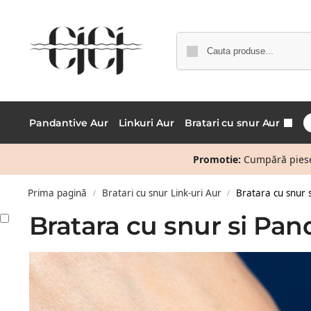
Pandantive Aur
Linkuri Aur
Bratari cu snur Aur
Promotie:
Cumpără piese 
Prima pagină
Bratari cu snur Link-uri Aur
Bratara cu snur 
/
/
Bratara cu snur si Pa