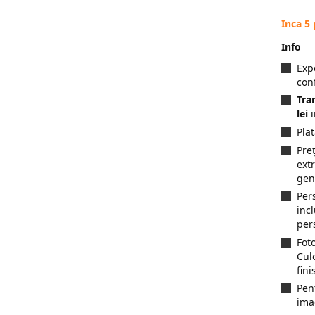
Inca 5
Info
Exp
con
Tra
lei
i
Pla
Preț
ext
gen
Per
inc
per
Fot
Cul
fini
Pen
ima