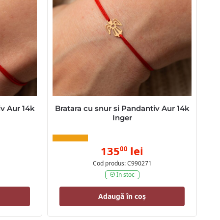
iv Aur 14k
Bratara cu snur si Pandantiv Aur 14k
Inger
135
lei
00
Cod produs: C990271
In stoc
Adaugă în coș