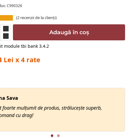
dus: C990326
(
2
recenzii de la clienți)
Adaugă în coș
4 Lei x 4 rate
na Sava
t foarte mulțumit de produs, strălucește superb,
omand cu drag!