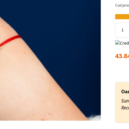
Cod pro
43.8
Oa
Sun
Rec