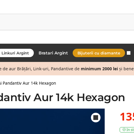
Bratari Argint
Linkuri Argint
Bijuterii cu diamante
de aur Brățări, Link-uri, Pandantive de
minimum 2000 lei
și bene
si Pandantiv Aur 14k Hexagon
ndantiv Aur 14k Hexagon
13
In s