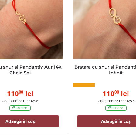
u snur si Pandantiv Aur 14k
Bratara cu snur si Pandant
Cheia Sol
Infinit
110
lei
110
lei
00
00
Cod produs: C990298
Cod produs: C990253
In stoc
In stoc
Adaugă în coș
Adaugă în coș