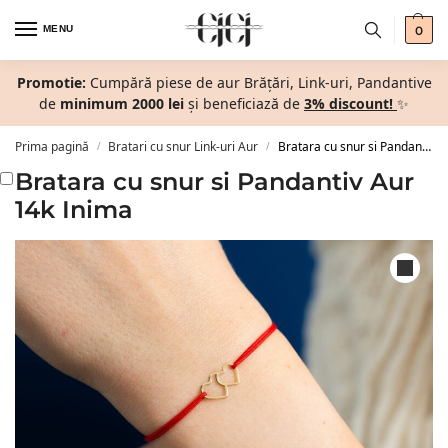
MENU
0
Promotie:
Cumpără piese de aur Brățări, Link-uri, Pandantive
de
minimum 2000 lei
și beneficiază de
3% discount!
✨
Prima pagină
Bratari cu snur Link-uri Aur
Bratara cu snur si Pandantiv Aur 14k Inima
/
/
Bratara cu snur si Pandantiv Aur
14k Inima