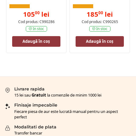
105
lei
185
lei
00
00
Cod produs: C990286
Cod produs: C990265
In stoc
In stoc
Adaugă în coș
Adaugă în coș
Livrare rapida
15 lei sau
Gratuit
la comenzile de minim 1000 lei
Finisaje impecabile
Fiecare piesa de aur este lucrată manual pentru un aspect
perfect
Modalitati de plata
Transfer bancar