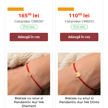
165
lei
110
lei
00
00
Cod produs: C990247
Cod produs: C990253
In stoc
In stoc
Adaugă în coș
Adaugă în coș
Bratara cu snur si
Bratara cu snur si
Pandantiv Aur 14k
Pandantiv Aur 14k Dinte
Diamant