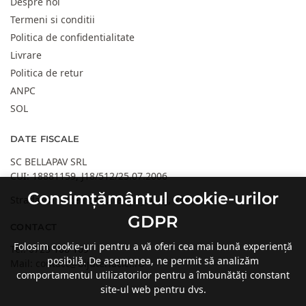
Despre noi
Termeni si conditii
Politica de confidentialitate
Livrare
Politica de retur
ANPC
SOL
DATE FISCALE
SC BELLAPAV SRL
CUI: 18881159, J18/512/25.07.2006
Consimțământul cookie-urilor
Strada 30 Decembrie, Targu Jiu, GJ, Romania
GDPR
CONTACT
Folosim cookie-uri pentru a vă oferi cea mai bună experiență
Tel:
0723 108 109
posibilă. De asemenea, ne permit să analizăm
Mail:
contact@bijuteriacici.ro
comportamentul utilizatorilor pentru a îmbunătăți constant
site-ul web pentru dvs.