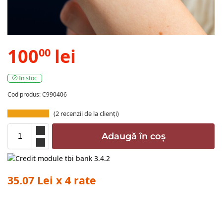
100
lei
00
In stoc
Cod produs: C990406
(
2
recenzii de la clienți)
Adaugă în coș
35.07 Lei x 4 rate