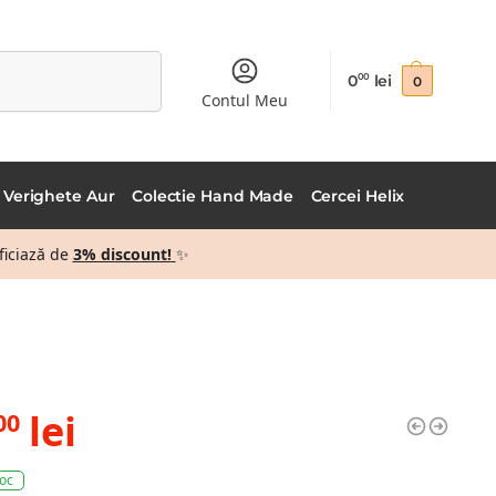
Caută
0
lei
00
0
Contul Meu
Verighete Aur
Colectie Hand Made
Cercei Helix
ficiază de
3% discount!
✨
lei
00
toc