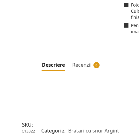
Fot
Cul
fini
Pen
ima
Descriere
Recenzii
0
SKU:
Categorie:
Bratari cu snur Argint
C13322