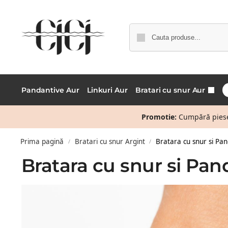
Pandantive Aur
Linkuri Aur
Bratari cu snur Aur
Promotie:
Cumpără piese 
Prima pagină
Bratari cu snur Argint
Bratara cu snur si Pan
/
/
Bratara cu snur si Pan