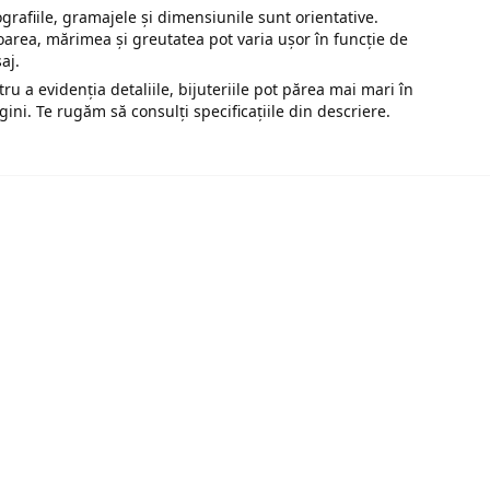
ografiile, gramajele și dimensiunile sunt orientative.
oarea, mărimea și greutatea pot varia ușor în funcție de
saj.
tru a evidenția detaliile, bijuteriile pot părea mai mari în
gini. Te rugăm să consulți specificațiile din descriere.