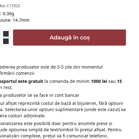
dus: C13322
: 0.30g
siune: 14.7mm
Adaugă în coș
edierea produselor este de 3-5 zile din momentul
firmării comenzii
nsportul este gratuit
la comanda de minim
1000 lei
sau
15
n rest.
ta produselor se va face in cont bancar
ul afișat reprezintă costul de bază al bijuteriei, fără opțiuni
ra. Selectarea unor opțiuni suplimentare (unde este cazul) va
era costuri adiționale.
sonalizarea este posibilă doar pentru anumite piese și
lude opțiunea simplă de text/simbol în prețul afișat. Pentru
sonalizări complexe, prețul va fi comunicat telefonic.