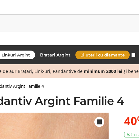
Bratari Argint
Linkuri Argint
Bijuterii cu diamante
de aur Brățări, Link-uri, Pandantive de
minimum 2000 lei
și bene
dantiv Argint Familie 4
dantiv Argint Familie 4
40
In s