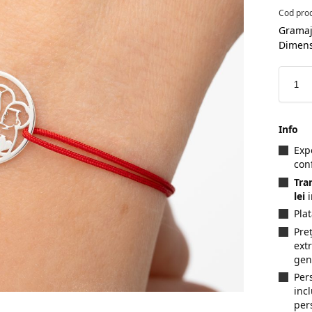
Cod pro
Gramaj
Dimen
Info
Exp
con
Tra
lei
i
Pla
Preț
ext
gen
Per
inc
per