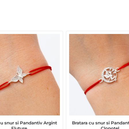
cu snur si Pandantiv Argint
Bratara cu snur si Pandant
Fluture
Clopotel