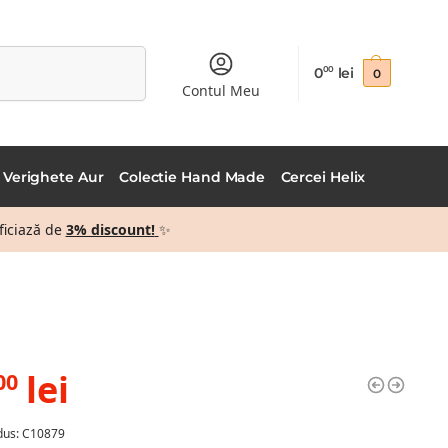
Caută
0
lei
00
0
Contul Meu
Verighete Aur
Colectie Hand Made
Cercei Helix
ficiază de
3% discount!
✨
lei
00
dus: C10879