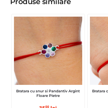
Produse similare
Bratara cu snur si Pandantiv Argint
Bratara 
Floare Pietre
35
lei
00