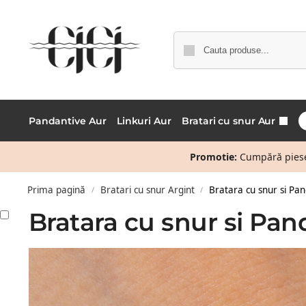
Pandantive Aur
Linkuri Aur
Bratari cu snur Aur
Promotie:
Cumpără piese 
Prima pagină
Bratari cu snur Argint
Bratara cu snur si Pan
/
/
Bratara cu snur si Pan