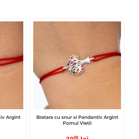
iv Argint
Bratara cu snur si Pandantiv Argint
Pomul Vietii
30
lei
00