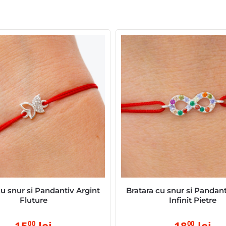
cu snur si Pandantiv Argint
Bratara cu snur si Pandant
Fluture
Infinit Pietre
15
lei
18
lei
00
00