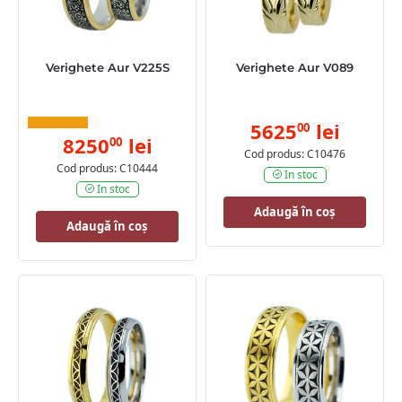
Verighete Aur V225S
Verighete Aur V089
5625
lei
00
8250
lei
00
Cod produs: C10476
Cod produs: C10444
In stoc
In stoc
Adaugă în coș
Adaugă în coș