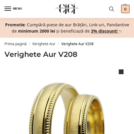
MENU
0
Promotie:
Cumpără piese de aur Brățări, Link-uri, Pandantive
de
minimum 2000 lei
și beneficiază de
3% discount!
✨
Prima pagină
Verighete Aur
Verighete Aur V208
/
/
Verighete Aur V208