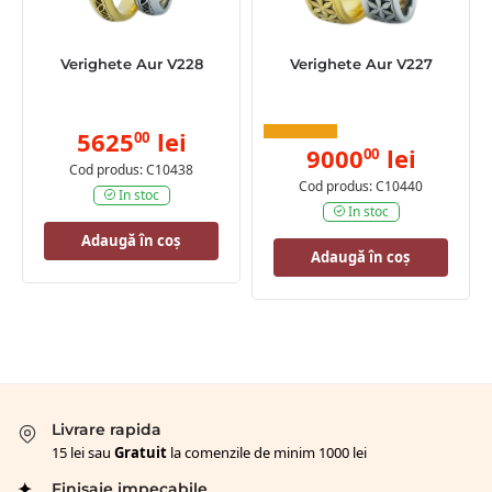
Verighete Aur V228
Verighete Aur V227
5625
lei
00
9000
lei
00
Cod produs: C10438
Cod produs: C10440
In stoc
In stoc
Adaugă în coș
Adaugă în coș
Livrare rapida
15 lei sau
Gratuit
la comenzile de minim 1000 lei
Finisaje impecabile