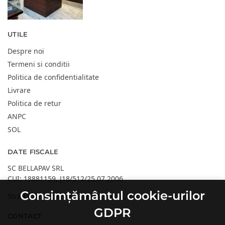
UTILE
Despre noi
Termeni si conditii
Politica de confidentialitate
Livrare
Politica de retur
ANPC
SOL
DATE FISCALE
SC BELLAPAV SRL
CUI: 18881159, J18/512/25.07.2006
Consimțământul cookie-urilor
Strada 30 Decembrie, Targu Jiu, GJ, Romania
GDPR
CONTACT