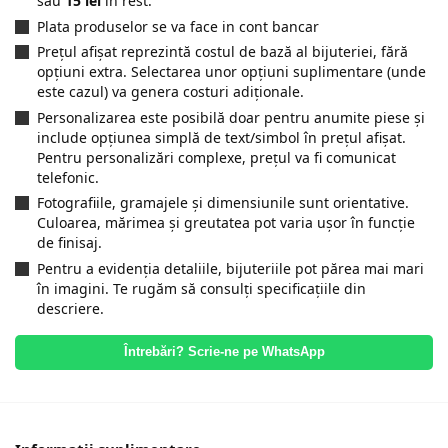
sau
15 lei
in rest.
Plata produselor se va face in cont bancar
Prețul afișat reprezintă costul de bază al bijuteriei, fără
opțiuni extra. Selectarea unor opțiuni suplimentare (unde
este cazul) va genera costuri adiționale.
Personalizarea este posibilă doar pentru anumite piese și
include opțiunea simplă de text/simbol în prețul afișat.
Pentru personalizări complexe, prețul va fi comunicat
telefonic.
Fotografiile, gramajele și dimensiunile sunt orientative.
Culoarea, mărimea și greutatea pot varia ușor în funcție
de finisaj.
Pentru a evidenția detaliile, bijuteriile pot părea mai mari
în imagini. Te rugăm să consulți specificațiile din
descriere.
Întrebări? Scrie-ne pe WhatsApp