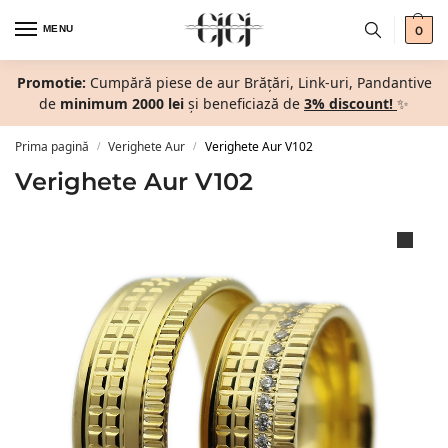
MENU
0
Promotie:
Cumpără piese de aur Brățări, Link-uri, Pandantive
de
minimum 2000 lei
și beneficiază de
3% discount!
✨
Prima pagină
Verighete Aur
Verighete Aur V102
/
/
Verighete Aur V102