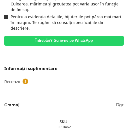
Culoarea, mărimea și greutatea pot varia ușor în funcție
de finisaj.
Pentru a evidenția detaliile, bijuteriile pot părea mai mari
în imagini. Te rugăm să consulți specificațiile din
descriere.
Întrebări? Scrie-ne pe WhatsApp
Informații suplimentare
Recenzii
2
Gramaj
17gr
SKU:
C10462