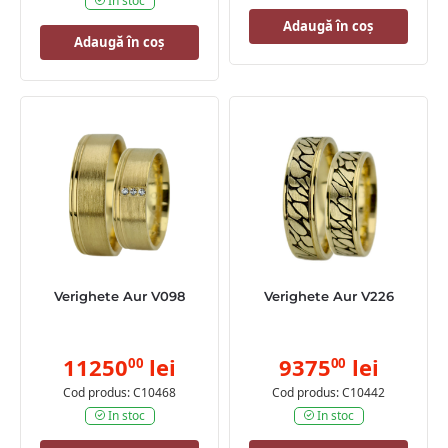
In stoc
Adaugă în coș
Adaugă în coș
Verighete Aur V098
Verighete Aur V226
11250
lei
9375
lei
00
00
Cod produs: C10468
Cod produs: C10442
In stoc
In stoc