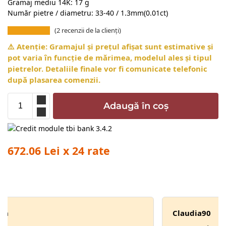
Gramaj mediu 14K: 17 g
Număr pietre / diametru: 33-40 / 1.3mm(0.01ct)
(
2
recenzii de la clienți)
⚠️ Atenție: Gramajul și prețul afișat sunt estimative și
pot varia în funcție de mărimea, modelul ales și tipul
pietrelor. Detaliile finale vor fi comunicate telefonic
după plasarea comenzii.
Adaugă în coș
672.06 Lei x 24 rate
Andreea Isvan