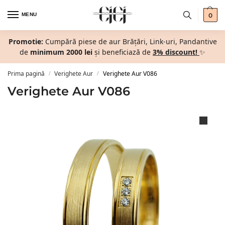
MENU
0
Promotie:
Cumpără piese de aur Brățări, Link-uri, Pandantive
de
minimum 2000 lei
și beneficiază de
3% discount!
✨
Prima pagină
Verighete Aur
Verighete Aur V086
/
/
Verighete Aur V086