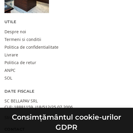
UTILE
Despre noi
Termeni si conditii
Politica de confidentialitate
Livrare
Politica de retur
ANPC
SOL
DATE FISCALE
SC BELLAPAV SRL
CUI: 18881159, J18/512/25.07.2006
Consimțământul cookie-urilor
Strada 30 Decembrie, Targu Jiu, GJ, Romania
GDPR
CONTACT