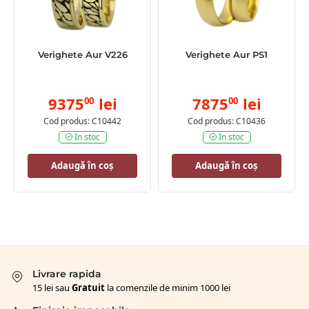
Verighete Aur V226
Verighete Aur PS1
9375
lei
7875
lei
00
00
Cod produs: C10442
Cod produs: C10436
In stoc
In stoc
Adaugă în coș
Adaugă în coș
Livrare rapida
15 lei sau
Gratuit
la comenzile de minim 1000 lei