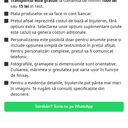
Transportul este gratuit
la comanda de minim
1000 lei
sau
15 lei
in rest.
Plata produselor se va face in cont bancar
Prețul afișat reprezintă costul de bază al bijuteriei, fără
opțiuni extra. Selectarea unor opțiuni suplimentare (unde
este cazul) va genera costuri adiționale.
Personalizarea este posibilă doar pentru anumite piese și
include opțiunea simplă de text/simbol în prețul afișat.
Pentru personalizări complexe, prețul va fi comunicat
telefonic.
Fotografiile, gramajele și dimensiunile sunt orientative.
Culoarea, mărimea și greutatea pot varia ușor în funcție
de finisaj.
Pentru a evidenția detaliile, bijuteriile pot părea mai mari
în imagini. Te rugăm să consulți specificațiile din
descriere.
Întrebări? Scrie-ne pe WhatsApp