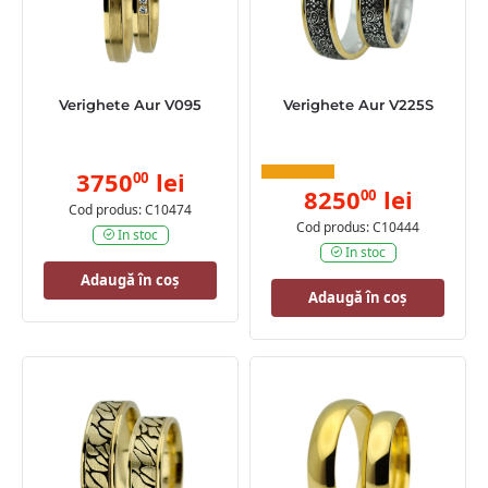
Verighete Aur V095
Verighete Aur V225S
3750
lei
00
8250
lei
00
Cod produs: C10474
Cod produs: C10444
In stoc
In stoc
Adaugă în coș
Adaugă în coș