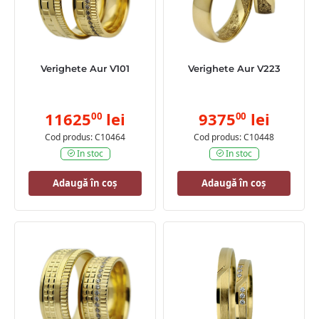
Verighete Aur V101
Verighete Aur V223
11625
lei
9375
lei
00
00
Cod produs: C10464
Cod produs: C10448
In stoc
In stoc
Adaugă în coș
Adaugă în coș