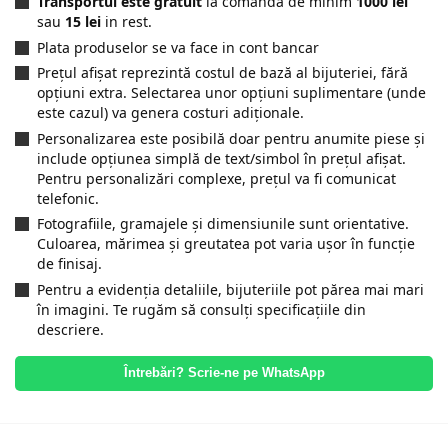
Transportul este gratuit
la comanda de minim
1000 lei
sau
15 lei
in rest.
Plata produselor se va face in cont bancar
Prețul afișat reprezintă costul de bază al bijuteriei, fără
opțiuni extra. Selectarea unor opțiuni suplimentare (unde
este cazul) va genera costuri adiționale.
Personalizarea este posibilă doar pentru anumite piese și
include opțiunea simplă de text/simbol în prețul afișat.
Pentru personalizări complexe, prețul va fi comunicat
telefonic.
Fotografiile, gramajele și dimensiunile sunt orientative.
Culoarea, mărimea și greutatea pot varia ușor în funcție
de finisaj.
Pentru a evidenția detaliile, bijuteriile pot părea mai mari
în imagini. Te rugăm să consulți specificațiile din
descriere.
Întrebări? Scrie-ne pe WhatsApp