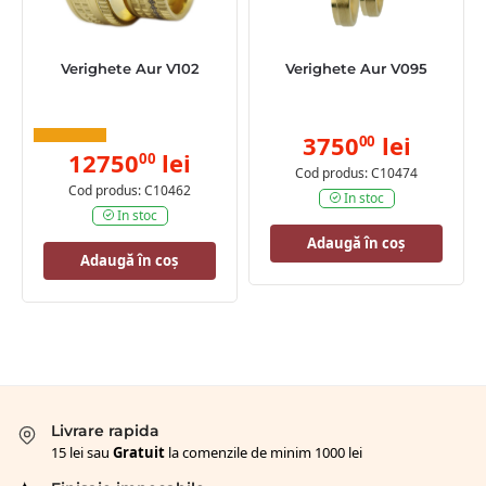
Verighete Aur V102
Verighete Aur V095
3750
lei
00
12750
lei
00
Cod produs: C10474
Cod produs: C10462
In stoc
In stoc
Adaugă în coș
Adaugă în coș
Livrare rapida
15 lei sau
Gratuit
la comenzile de minim 1000 lei