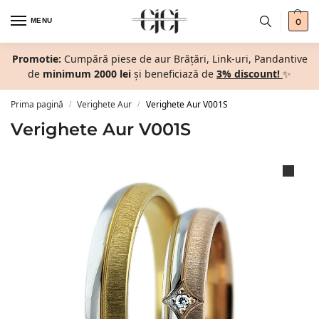
MENU
0
Promotie:
Cumpără piese de aur Brățări, Link-uri, Pandantive
de
minimum 2000 lei
și beneficiază de
3% discount!
✨
Prima pagină
Verighete Aur
Verighete Aur V001S
/
/
Verighete Aur V001S