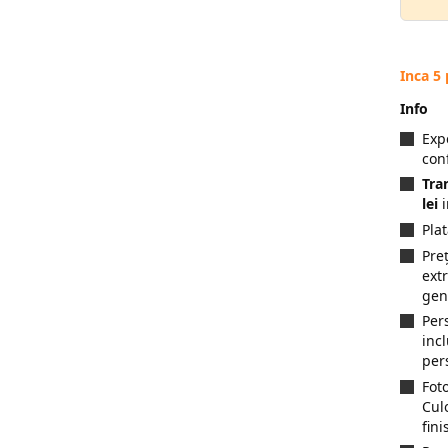
Inca 5
Info
Exp
con
Tra
lei
i
Pla
Preț
ext
gen
Per
inc
per
Fot
Cul
fini