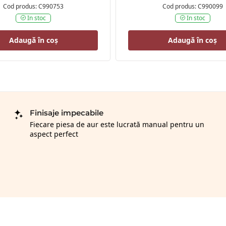
Cod produs: C990753
Cod produs: C990099
In stoc
In stoc
Adaugă în coș
Adaugă în coș
Finisaje impecabile
Fiecare piesa de aur este lucrată manual pentru un
aspect perfect