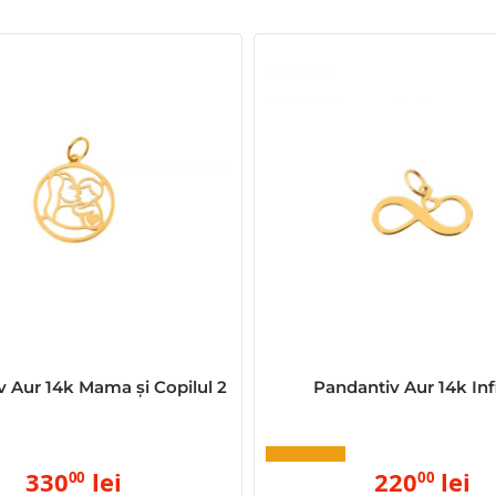
 Aur 14k Mama și Copilul 2
Pandantiv Aur 14k Infi
330
lei
220
lei
00
00