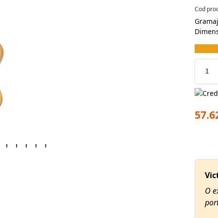
Cod pro
Gramaj
Dimens
57.6
Vic
O e
port