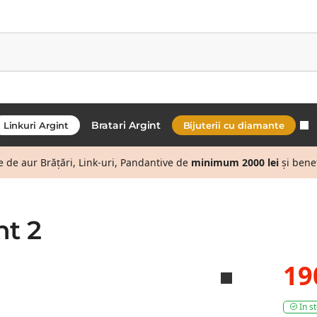
Bratari Argint
Linkuri Argint
Bijuterii cu diamante
de aur Brățări, Link-uri, Pandantive de
minimum 2000 lei
și bene
nt 2
19
In s