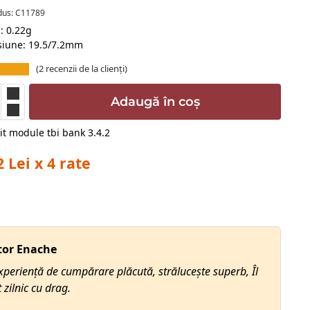
dus: C11789
: 0.22g
iune: 19.5/7.2mm
(
2
recenzii de la clienți)
Adaugă în coș
2 Lei x 4 rate
tor Enache
xperiență de cumpărare plăcută, strălucește superb, Îl
 zilnic cu drag.