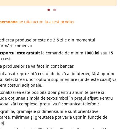
 persoane
se uita acum la acest produs
edierea produselor este de 3-5 zile din momentul
firmării comenzii
nsportul este gratuit
la comanda de minim
1000 lei
sau
15
n rest.
ta produselor se va face in cont bancar
ul afișat reprezintă costul de bază al bijuteriei, fără opțiuni
ra. Selectarea unor opțiuni suplimentare (unde este cazul) va
era costuri adiționale.
sonalizarea este posibilă doar pentru anumite piese și
lude opțiunea simplă de text/simbol în prețul afișat. Pentru
sonalizări complexe, prețul va fi comunicat telefonic.
ografiile, gramajele și dimensiunile sunt orientative.
oarea, mărimea și greutatea pot varia ușor în funcție de
saj.