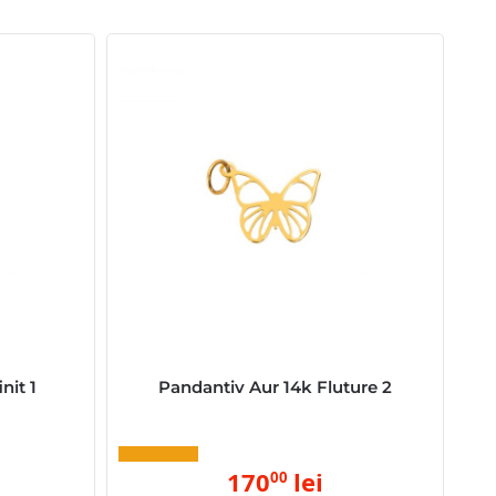
nit 1
Pandantiv Aur 14k Fluture 2
170
lei
00