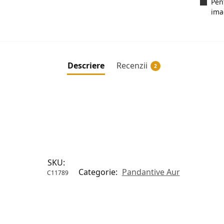
Pen
ima
Descriere
Recenzii
2
SKU:
Categorie:
Pandantive Aur
C11789