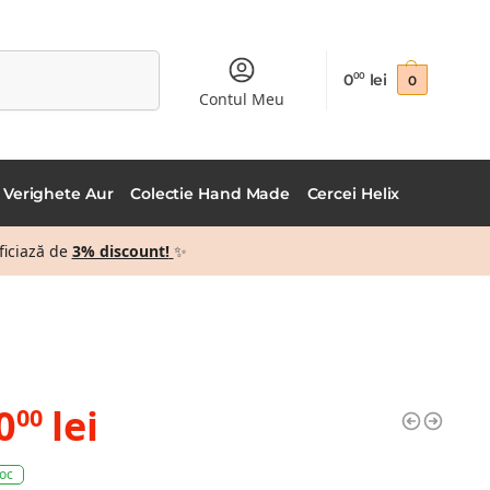
Caută
0
lei
00
0
Contul Meu
Verighete Aur
Colectie Hand Made
Cercei Helix
ficiază de
3% discount!
✨
0
lei
00
toc