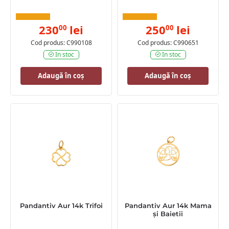
230
lei
250
lei
00
00
Cod produs: C990108
Cod produs: C990651
In stoc
In stoc
Adaugă în coș
Adaugă în coș
Pandantiv Aur 14k Trifoi
Pandantiv Aur 14k Mama
și Baietii