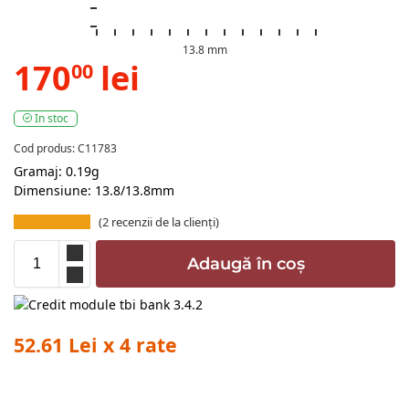
13.8 mm
170
lei
00
In stoc
Cod produs: C11783
Gramaj: 0.19g
Dimensiune: 13.8/13.8mm
(
2
recenzii de la clienți)
Adaugă în coș
52.61 Lei x 4 rate