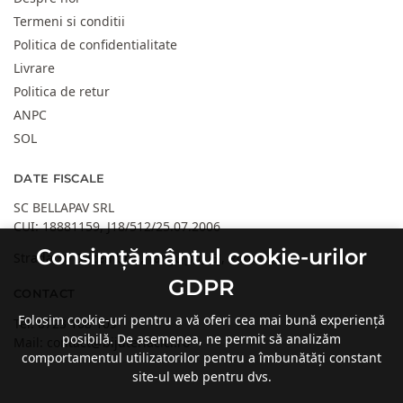
Termeni si conditii
Politica de confidentialitate
Livrare
Politica de retur
ANPC
SOL
DATE FISCALE
SC BELLAPAV SRL
CUI: 18881159, J18/512/25.07.2006
Consimțământul cookie-urilor
Strada 30 Decembrie, Targu Jiu, GJ, Romania
GDPR
CONTACT
Folosim cookie-uri pentru a vă oferi cea mai bună experiență
Tel:
0723 108 109
posibilă. De asemenea, ne permit să analizăm
Mail:
contact@bijuteriacici.ro
comportamentul utilizatorilor pentru a îmbunătăți constant
site-ul web pentru dvs.