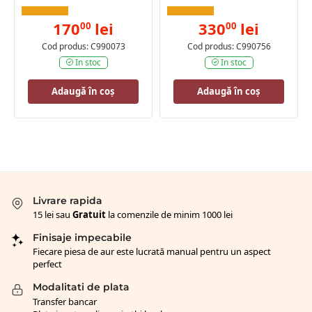
170
lei
330
lei
00
00
Cod produs: C990073
Cod produs: C990756
In stoc
In stoc
Adaugă în coș
Adaugă în coș
Livrare rapida
15 lei sau
Gratuit
la comenzile de minim 1000 lei
Finisaje impecabile
Fiecare piesa de aur este lucrată manual pentru un aspect
perfect
Modalitati de plata
Transfer bancar