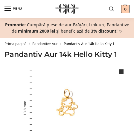
MENU
0
Promotie:
Cumpără piese de aur Brățări, Link-uri, Pandantive
de
minimum 2000 lei
și beneficiază de
3% discount!
✨
Prima pagină
Pandantive Aur
Pandantiv Aur 14k Hello Kitty 1
/
/
Pandantiv Aur 14k Hello Kitty 1
13.8 mm