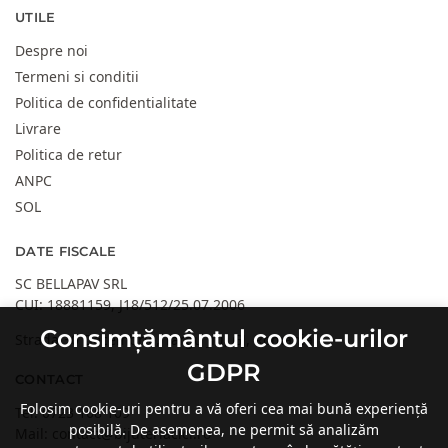
UTILE
Despre noi
Termeni si conditii
Politica de confidentialitate
Livrare
Politica de retur
ANPC
SOL
DATE FISCALE
SC BELLAPAV SRL
CUI: 18881159, J18/512/25.07.2006
Consimțământul cookie-urilor
Strada 30 Decembrie, Targu Jiu, GJ, Romania
GDPR
CONTACT
Folosim cookie-uri pentru a vă oferi cea mai bună experiență
Tel:
0723 108 109
posibilă. De asemenea, ne permit să analizăm
Mail:
contact@bijuteriacici.ro