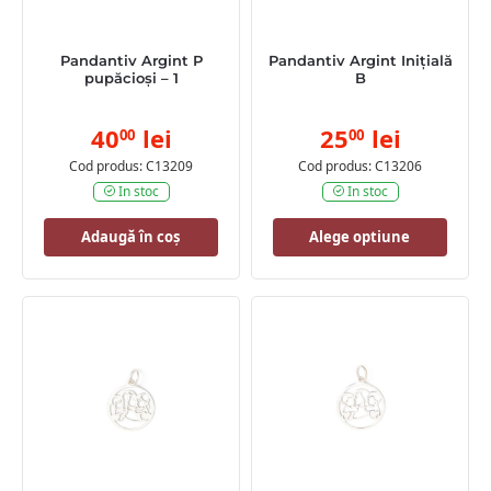
Pandantiv Argint P
Pandantiv Argint Inițială
pupăcioși – 1
B
40
lei
25
lei
00
00
Cod produs: C13209
Cod produs: C13206
In stoc
In stoc
Adaugă în coș
Alege optiune