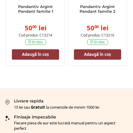
Pandantiv Argint
Pandantiv Argint
Pandant familie 1
Pandant familie 2
50
lei
50
lei
00
00
Cod produs: C13214
Cod produs: C13216
In stoc
In stoc
Adaugă în coș
Adaugă în coș
Livrare rapida
15 lei sau
Gratuit
la comenzile de minim 1000 lei
Finisaje impecabile
Fiecare piesa de aur este lucrată manual pentru un aspect
perfect