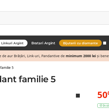
Bratari Argint
Linkuri Argint
Bijuterii cu diamante
de aur Brățări, Link-uri, Pandantive de
minimum 2000 lei
și bene
familie 5
ant familie 5
50
In s