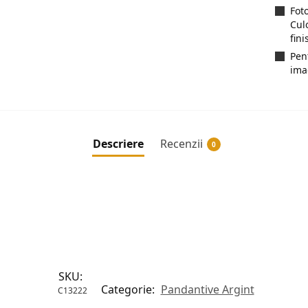
Fot
Cul
fini
Pen
ima
Descriere
Recenzii
0
SKU:
Categorie:
Pandantive Argint
C13222