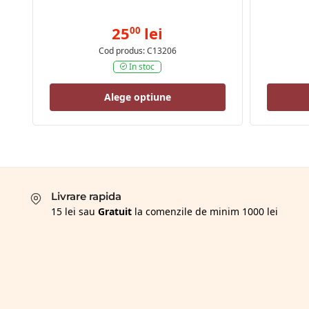
25
lei
00
Cod produs: C13206
In stoc
Alege optiune
Livrare rapida
15 lei sau
Gratuit
la comenzile de minim 1000 lei