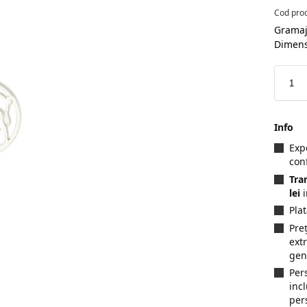
Cod pro
Gramaj
Dimens
Info
Exp
con
Tra
lei
i
Pla
Preț
ext
gen
Per
inc
per