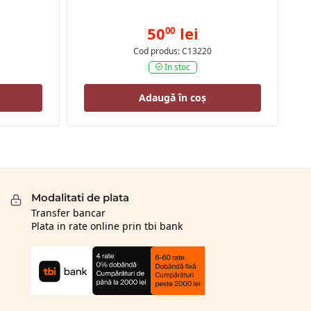
50
lei
00
Cod produs: C13220
In stoc
Adaugă în coș
Modalitati de plata
Transfer bancar
Plata in rate online prin tbi bank