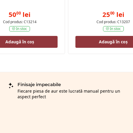
50
lei
25
lei
00
00
Cod produs: C13214
Cod produs: C13207
In stoc
In stoc
Adaugă în coș
Adaugă în coș
Finisaje impecabile
Fiecare piesa de aur este lucrată manual pentru un
aspect perfect