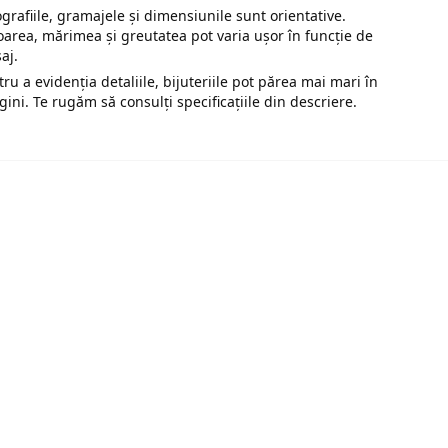
ografiile, gramajele și dimensiunile sunt orientative.
oarea, mărimea și greutatea pot varia ușor în funcție de
saj.
tru a evidenția detaliile, bijuteriile pot părea mai mari în
gini. Te rugăm să consulți specificațiile din descriere.