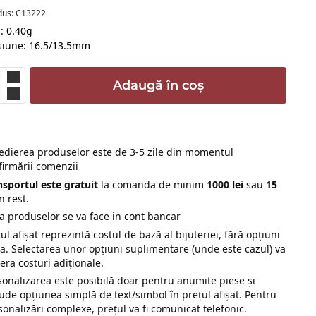
dus: C13222
: 0.40g
iune: 16.5/13.5mm
Adaugă în coș
edierea produselor este de 3-5 zile din momentul
firmării comenzii
nsportul este gratuit
la comanda de minim
1000 lei
sau
15
n rest.
ta produselor se va face in cont bancar
ul afișat reprezintă costul de bază al bijuteriei, fără opțiuni
ra. Selectarea unor opțiuni suplimentare (unde este cazul) va
era costuri adiționale.
sonalizarea este posibilă doar pentru anumite piese și
lude opțiunea simplă de text/simbol în prețul afișat. Pentru
sonalizări complexe, prețul va fi comunicat telefonic.