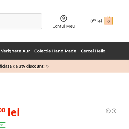
Caută
0
lei
00
0
Contul Meu
Verighete Aur
Colectie Hand Made
Cercei Helix
ficiază de
3% discount!
✨
lei
00
toc