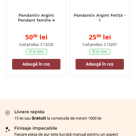
Pandantiv Argint
Pandantiv Argint Fetiță –
Pandant familie 4
1
50
lei
25
lei
00
00
Cod produs: C13220
Cod produs: C13207
In stoc
In stoc
Adaugă în coș
Adaugă în coș
Livrare rapida
15 lei sau
Gratuit
la comenzile de minim 1000 lei
Finisaje impecabile
Fiecare piesa de aur este lucrată manual pentru un aspect