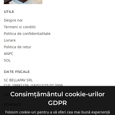
UTILE
Despre noi
Termeni si conditii
Politica de confidentialitate
Livrare
Politica de retur
ANPC
SOL
DATE FISCALE
SC BELLAPAV SRL
CUI: 18881159, J18/512/25.07.2006
Consimțământul cookie-urilor
Strada 30 Decembrie, Targu Jiu, GJ, Romania
GDPR
CONTACT
Folosim cookie-uri pentru a vă oferi cea mai bună experiență
Tel:
0723 108 109