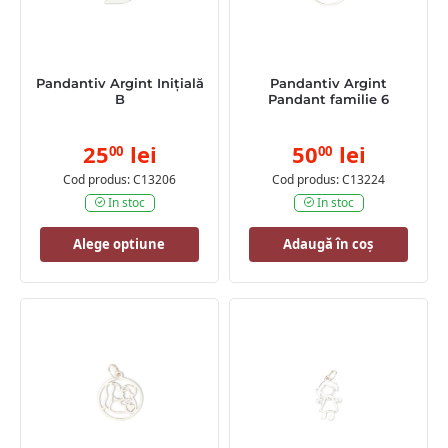
Pandantiv Argint Inițială
Pandantiv Argint
B
Pandant familie 6
25
lei
50
lei
00
00
Cod produs: C13206
Cod produs: C13224
In stoc
In stoc
Alege optiune
Adaugă în coș