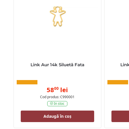
Link Aur 14k Siluetă Fata
Lin
58
lei
00
Cod produs: C990001
In stoc
Adaugă în coș