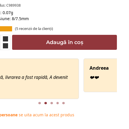
dus: C989938
: 0.07g
iune: 8/7.5mm
(
5
recenzii de la clienți)
Adaugă în coș
dreea
️
 persoane
se uita acum la acest produs