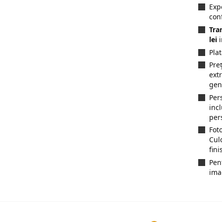
Exp
con
Tra
lei
i
Pla
Preț
ext
gen
Per
inc
per
Fot
Cul
fini
Pen
ima