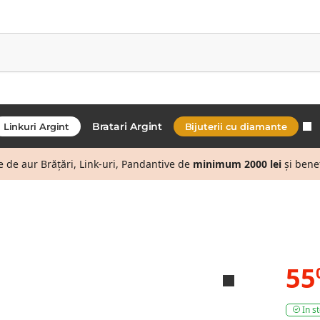
Bratari Argint
Linkuri Argint
Bijuterii cu diamante
de aur Brățări, Link-uri, Pandantive de
minimum 2000 lei
și bene
55
In s