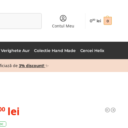
Caută
0
lei
00
0
Contul Meu
Verighete Aur
Colectie Hand Made
Cercei Helix
ficiază de
3% discount!
✨
lei
00
toc