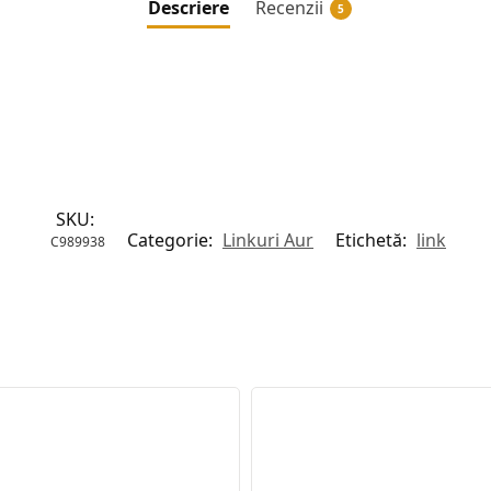
Descriere
Recenzii
5
SKU:
Categorie:
Linkuri Aur
Etichetă:
link
C989938