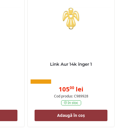
Link Aur 14k înger 1
105
lei
00
Cod produs: C989928
In stoc
Adaugă în coș