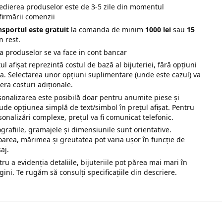
edierea produselor este de 3-5 zile din momentul
firmării comenzii
nsportul este gratuit
la comanda de minim
1000 lei
sau
15
n rest.
ta produselor se va face in cont bancar
ul afișat reprezintă costul de bază al bijuteriei, fără opțiuni
ra. Selectarea unor opțiuni suplimentare (unde este cazul) va
era costuri adiționale.
sonalizarea este posibilă doar pentru anumite piese și
lude opțiunea simplă de text/simbol în prețul afișat. Pentru
sonalizări complexe, prețul va fi comunicat telefonic.
ografiile, gramajele și dimensiunile sunt orientative.
oarea, mărimea și greutatea pot varia ușor în funcție de
saj.
tru a evidenția detaliile, bijuteriile pot părea mai mari în
gini. Te rugăm să consulți specificațiile din descriere.