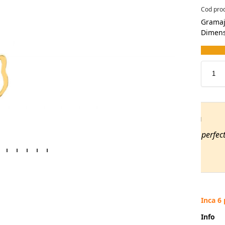
Cod pro
Gramaj
Dimens
ea Radu
An
o alegere perfectă, livrarea a fost rapidă, A devenit
❤️❤
atul meu.
Inca 6
Info