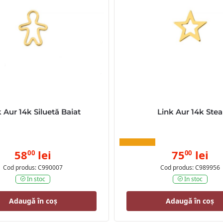
k Aur 14k Siluetă Baiat
Link Aur 14k Stea
58
lei
75
lei
00
00
Cod produs: C990007
Cod produs: C989956
In stoc
In stoc
Adaugă în coș
Adaugă în coș