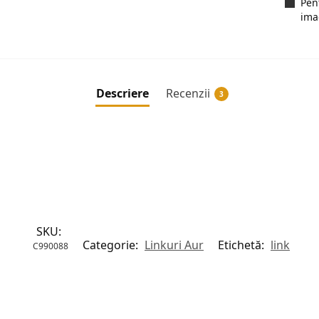
Pen
ima
Descriere
Recenzii
3
SKU:
Categorie:
Linkuri Aur
Etichetă:
link
C990088