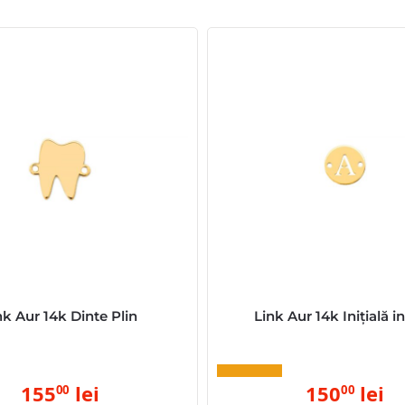
nk Aur 14k Dinte Plin
Link Aur 14k Inițială i
155
lei
150
lei
00
00