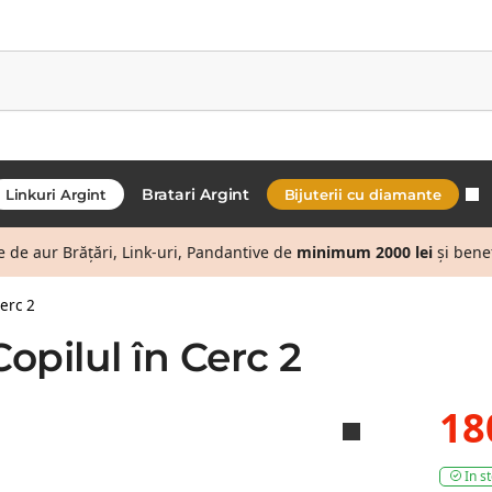
Bratari Argint
Linkuri Argint
Bijuterii cu diamante
de aur Brățări, Link-uri, Pandantive de
minimum 2000 lei
și bene
erc 2
opilul în Cerc 2
18
In s