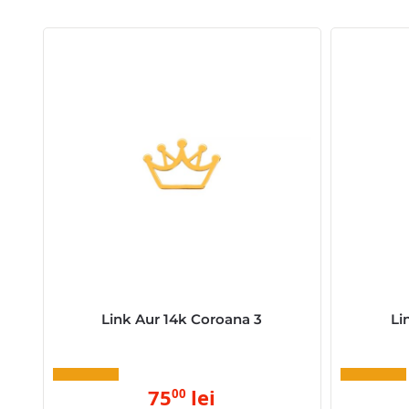
Link Aur 14k Coroana 3
Li
75
lei
00