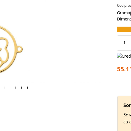
Cod pro
Gramaj
Dimens
55.1
 Gheorghe
Sor
o alegere perfectă, strălucește superb, Perfect pentru
Se v
ou special.
cu 