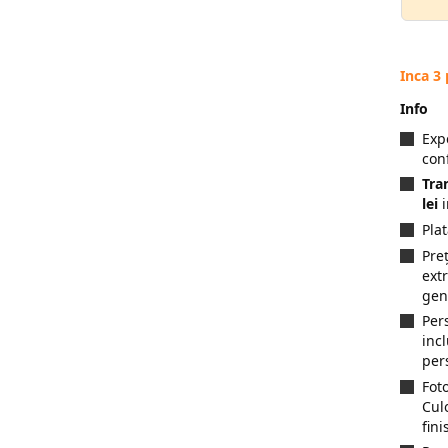
Inca 3
Info
Exp
con
Tra
lei
i
Pla
Preț
ext
gen
Per
inc
per
Fot
Cul
fini