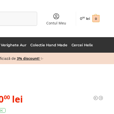
Caută
0
lei
00
0
Contul Meu
Verighete Aur
Colectie Hand Made
Cercei Helix
ficiază de
3% discount!
✨
0
lei
00
toc