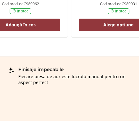
Cod produs: C989962
Cod produs: C989931
In stoc
In stoc
Adaugă în coș
Alege optiune
Finisaje impecabile
Fiecare piesa de aur este lucrată manual pentru un
aspect perfect