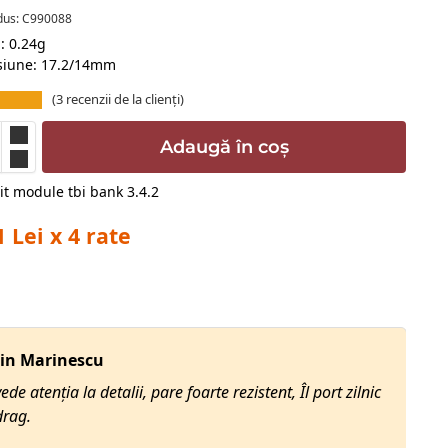
dus: C990088
: 0.24g
iune: 17.2/14mm
(
3
recenzii de la clienți)
Adaugă în coș
1 Lei x 4 rate
in Marinescu
ede atenția la detalii, pare foarte rezistent, Îl port zilnic
drag.