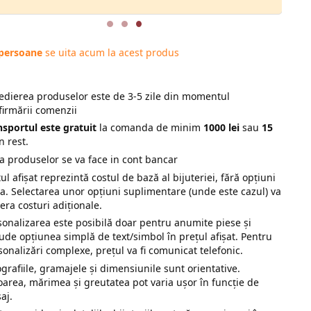
 persoane
se uita acum la acest produs
edierea produselor este de 3-5 zile din momentul
firmării comenzii
nsportul este gratuit
la comanda de minim
1000 lei
sau
15
n rest.
ta produselor se va face in cont bancar
ul afișat reprezintă costul de bază al bijuteriei, fără opțiuni
ra. Selectarea unor opțiuni suplimentare (unde este cazul) va
era costuri adiționale.
sonalizarea este posibilă doar pentru anumite piese și
lude opțiunea simplă de text/simbol în prețul afișat. Pentru
sonalizări complexe, prețul va fi comunicat telefonic.
ografiile, gramajele și dimensiunile sunt orientative.
oarea, mărimea și greutatea pot varia ușor în funcție de
saj.