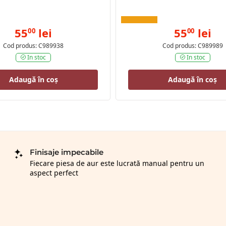
55
lei
55
lei
00
00
Cod produs: C989938
Cod produs: C989989
In stoc
In stoc
Adaugă în coș
Adaugă în coș
Finisaje impecabile
Fiecare piesa de aur este lucrată manual pentru un
aspect perfect