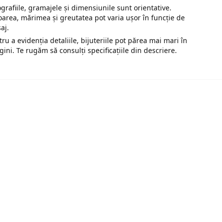
ografiile, gramajele și dimensiunile sunt orientative.
oarea, mărimea și greutatea pot varia ușor în funcție de
saj.
tru a evidenția detaliile, bijuteriile pot părea mai mari în
gini. Te rugăm să consulți specificațiile din descriere.