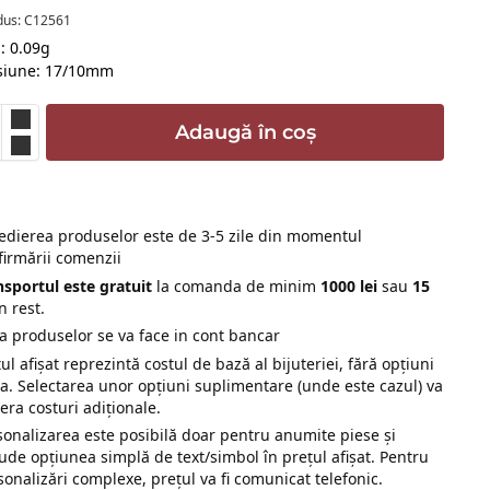
dus: C12561
: 0.09g
siune: 17/10mm
Adaugă în coș
edierea produselor este de 3-5 zile din momentul
firmării comenzii
nsportul este gratuit
la comanda de minim
1000 lei
sau
15
n rest.
ta produselor se va face in cont bancar
ul afișat reprezintă costul de bază al bijuteriei, fără opțiuni
ra. Selectarea unor opțiuni suplimentare (unde este cazul) va
era costuri adiționale.
sonalizarea este posibilă doar pentru anumite piese și
lude opțiunea simplă de text/simbol în prețul afișat. Pentru
sonalizări complexe, prețul va fi comunicat telefonic.