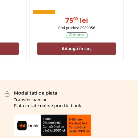
75
lei
00
Cod produs: C989956
In stoc
Adaugă în coș
Modalitati de plata
Transfer bancar
Plata in rate online prin tbi bank