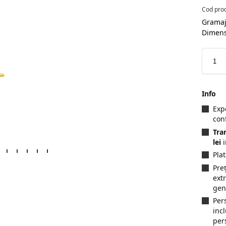
Cod pro
Gramaj
Dimen
Info
Exp
con
Tra
lei
i
Pla
Preț
ext
gen
Per
inc
per