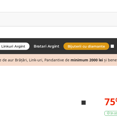
Bratari Argint
Linkuri Argint
Bijuterii cu diamante
de aur Brățări, Link-uri, Pandantive de
minimum 2000 lei
și bene
75
In s