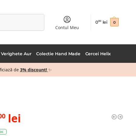
Caută
0
lei
00
0
Contul Meu
Verighete Aur
Colectie Hand Made
Cercei Helix
ficiază de
3% discount!
✨
lei
00
toc