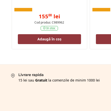
155
lei
00
Cod produs: C989962
In stoc
Adaugă în coș
Livrare rapida
15 lei sau
Gratuit
la comenzile de minim 1000 lei