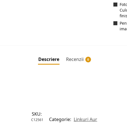
Fot
Cul
fini
Pen
ima
Descriere
Recenzii
0
SKU:
Categorie:
Linkuri Aur
C12561