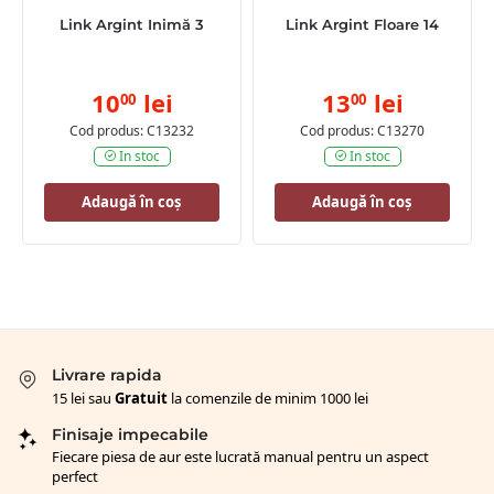
Link Argint Inimă 3
Link Argint Floare 14
10
lei
13
lei
00
00
Cod produs: C13232
Cod produs: C13270
In stoc
In stoc
Adaugă în coș
Adaugă în coș
Livrare rapida
15 lei sau
Gratuit
la comenzile de minim 1000 lei
Finisaje impecabile
Fiecare piesa de aur este lucrată manual pentru un aspect
perfect