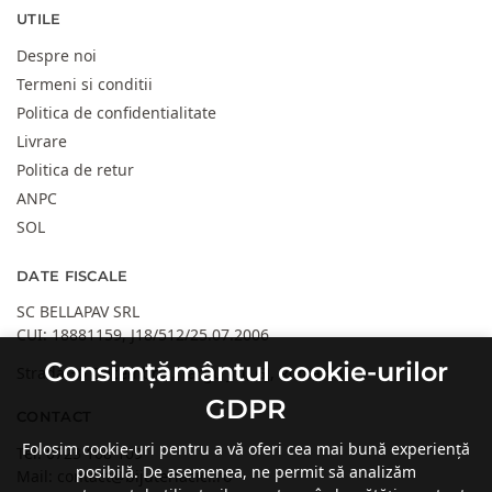
UTILE
Despre noi
Termeni si conditii
Politica de confidentialitate
Livrare
Politica de retur
ANPC
SOL
DATE FISCALE
SC BELLAPAV SRL
CUI: 18881159, J18/512/25.07.2006
Consimțământul cookie-urilor
Strada 30 Decembrie, Targu Jiu, GJ, Romania
GDPR
CONTACT
Folosim cookie-uri pentru a vă oferi cea mai bună experiență
Tel:
0723 108 109
posibilă. De asemenea, ne permit să analizăm
Mail:
contact@bijuteriacici.ro