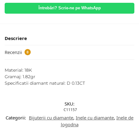
Întrebări? Scrie-ne pe WhatsApp
Descriere
Recenzii
0
Material: 18K
Gramaj: 1.82gr
Specificatii diamant natural: D 0.13CT
SKU:
C11157
Categorii:
Bijuterii cu diamante
,
Inele cu diamante
,
Inele de
logodna