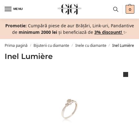
MENU
0
Promotie:
Cumpără piese de aur Brățări, Link-uri, Pandantive
de
minimum 2000 lei
și beneficiază de
3% discount!
✨
Prima pagină
Bijuterii cu diamante
Inele cu diamante
Inel Lumière
/
/
/
Inel Lumière