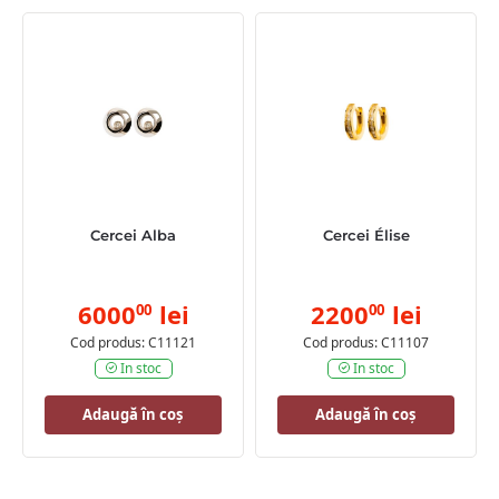
Cercei Alba
Cercei Élise
6000
lei
2200
lei
00
00
Cod produs: C11121
Cod produs: C11107
In stoc
In stoc
Adaugă în coș
Adaugă în coș