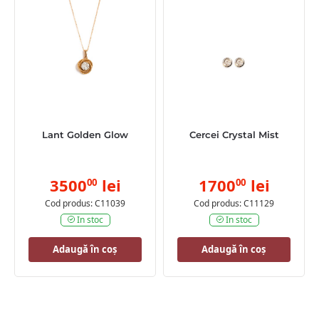
Lant Golden Glow
Cercei Crystal Mist
3500
lei
1700
lei
00
00
Cod produs: C11039
Cod produs: C11129
In stoc
In stoc
Adaugă în coș
Adaugă în coș