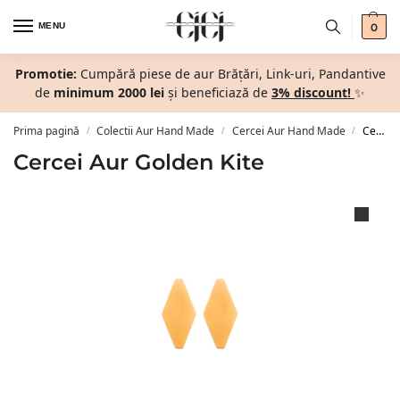
MENU
0
Promotie:
Cumpără piese de aur Brățări, Link-uri, Pandantive
de
minimum 2000 lei
și beneficiază de
3% discount!
✨
Prima pagină
Colectii Aur Hand Made
Cercei Aur Hand Made
Cercei Aur Golden Kite
/
/
/
Cercei Aur Golden Kite