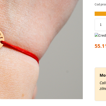
Cod pro
55.1
Mo
Cali
ziln