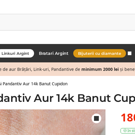
Bratari Argint
Linkuri Argint
Bijuterii cu diamante
de aur Brățări, Link-uri, Pandantive de
minimum 2000 lei
și bene
si Pandantiv Aur 14k Banut Cupidon
ndantiv Aur 14k Banut Cu
18
In s