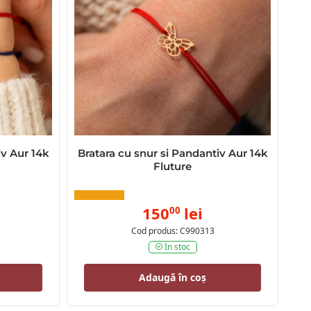
iv Aur 14k
Bratara cu snur si Pandantiv Aur 14k
Fluture
150
lei
00
Cod produs: C990313
In stoc
Adaugă în coș