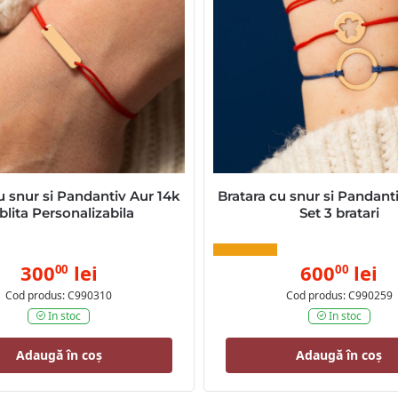
u snur si Pandantiv Aur 14k
Bratara cu snur si Pandant
blita Personalizabila
Set 3 bratari
300
lei
600
lei
00
00
Cod produs: C990310
Cod produs: C990259
In stoc
In stoc
Adaugă în coș
Adaugă în coș