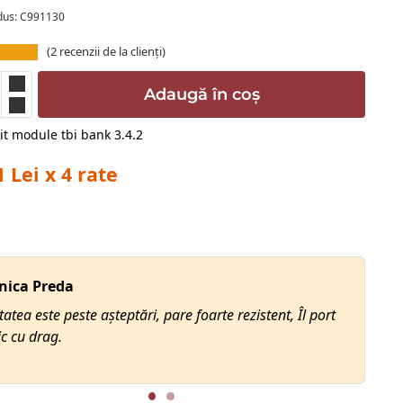
dus: C991130
(
2
recenzii de la clienți)
Adaugă în coș
1 Lei x 4 rate
nica Preda
tatea este peste așteptări, pare foarte rezistent, Îl port
ic cu drag.