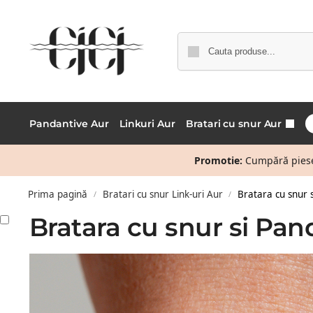
Pandantive Aur
Linkuri Aur
Bratari cu snur Aur
Promotie:
Cumpără piese 
Prima pagină
Bratari cu snur Link-uri Aur
Bratara cu snur 
/
/
Bratara cu snur si Pa