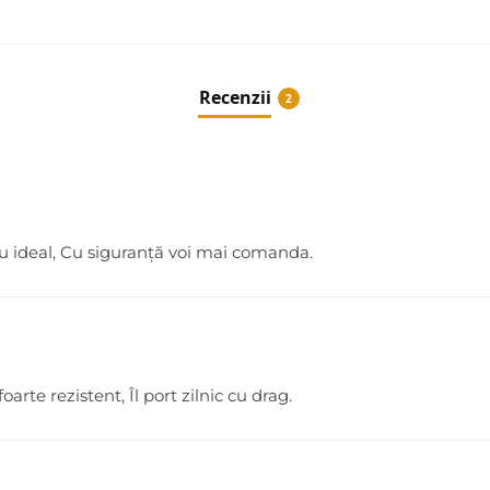
Recenzii
2
ou ideal, Cu siguranță voi mai comanda.
oarte rezistent, Îl port zilnic cu drag.