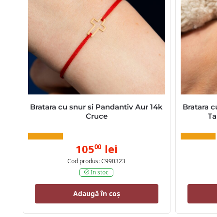
Bratara cu snur si Pandantiv Aur 14k
Bratara c
Cruce
Ta
105
lei
00
Cod produs: C990323
In stoc
Adaugă în coș