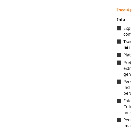
Inca 4
Info
Exp
con
Tra
lei
i
Pla
Preț
ext
gen
Per
inc
per
Fot
Cul
fini
Pen
ima