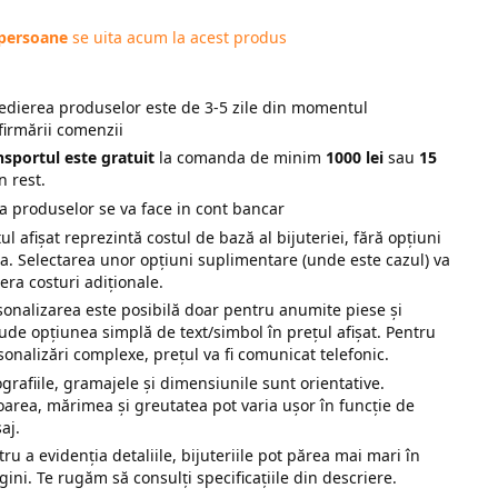
 persoane
se uita acum la acest produs
edierea produselor este de 3-5 zile din momentul
firmării comenzii
nsportul este gratuit
la comanda de minim
1000 lei
sau
15
n rest.
ta produselor se va face in cont bancar
ul afișat reprezintă costul de bază al bijuteriei, fără opțiuni
ra. Selectarea unor opțiuni suplimentare (unde este cazul) va
era costuri adiționale.
sonalizarea este posibilă doar pentru anumite piese și
lude opțiunea simplă de text/simbol în prețul afișat. Pentru
sonalizări complexe, prețul va fi comunicat telefonic.
ografiile, gramajele și dimensiunile sunt orientative.
oarea, mărimea și greutatea pot varia ușor în funcție de
saj.
tru a evidenția detaliile, bijuteriile pot părea mai mari în
gini. Te rugăm să consulți specificațiile din descriere.