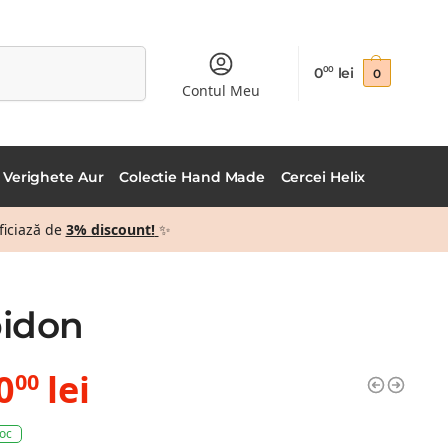
Caută
0
lei
00
0
Contul Meu
Verighete Aur
Colectie Hand Made
Cercei Helix
ficiază de
3% discount!
✨
pidon
0
lei
00
toc