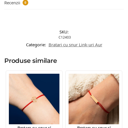
Recenzii
0
SKU:
C12403
Categorie:
Bratari cu snur Link-uri Aur
Produse similare
Bratara cu snur si
Bratara cu snur si