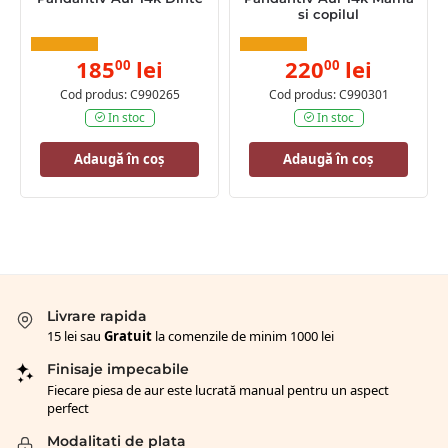
si copilul
185
lei
220
lei
00
00
Cod produs: C990265
Cod produs: C990301
In stoc
In stoc
Adaugă în coș
Adaugă în coș
Livrare rapida
15 lei sau
Gratuit
la comenzile de minim 1000 lei
Finisaje impecabile
Fiecare piesa de aur este lucrată manual pentru un aspect
perfect
Modalitati de plata