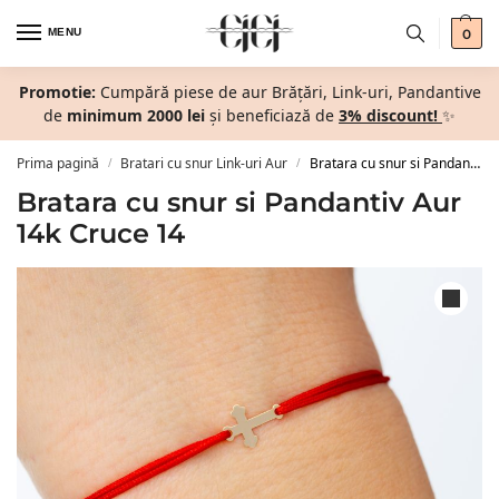
MENU
0
Promotie:
Cumpără piese de aur Brățări, Link-uri, Pandantive
de
minimum 2000 lei
și beneficiază de
3% discount!
✨
Prima pagină
Bratari cu snur Link-uri Aur
Bratara cu snur si Pandantiv Aur 14k Cruce 14
/
/
Bratara cu snur si Pandantiv Aur
14k Cruce 14