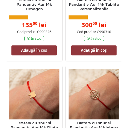
Pandantiv Aur 14k
Pandantiv Aur 14k Tablita
Hexagon
Personalizabila
135
lei
300
lei
00
00
Cod produs: C990326
Cod produs: C990310
In stoc
In stoc
Adaugă în coș
Adaugă în coș
Bratara cu snur si
Bratara cu snur si
Pandantiv Aur 14k Dinte
Pandantiv Aur 14k Mama