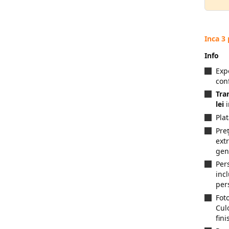
Inca 3
Info
Exp
con
Tra
lei
i
Pla
Preț
ext
gen
Per
inc
per
Fot
Cul
fini