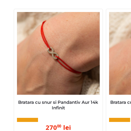
Bratara cu snur si Pandantiv Aur 14k
Bratara c
Infinit
270
lei
00