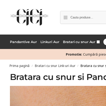
Pandantive Aur
Linkuri Aur
Bratari cu snur Aur
Promotie:
Cumpără piese 
Prima pagină
Bratari cu snur Link-uri Aur
Bratara cu snur 
/
/
Bratara cu snur si Pan