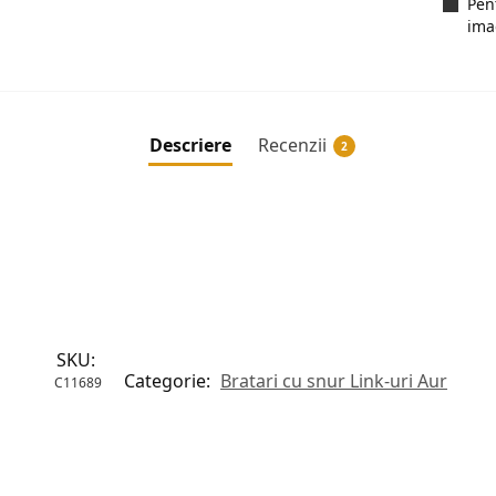
Pen
ima
Descriere
Recenzii
2
SKU:
Categorie:
Bratari cu snur Link-uri Aur
C11689