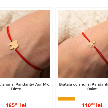
u snur si Pandantiv Aur 14k
Bratara cu snur si Pandant
Dinte
Baiat
185
lei
110
lei
00
00