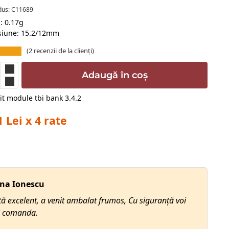
dus: C11689
: 0.17g
iune: 15.2/12mm
(
2
recenzii de la clienți)
Adaugă în coș
1 Lei x 4 rate
 Ionescu
Ad
excelent, a venit ambalat frumos, Cu siguranță voi
Sun
omanda.
raf