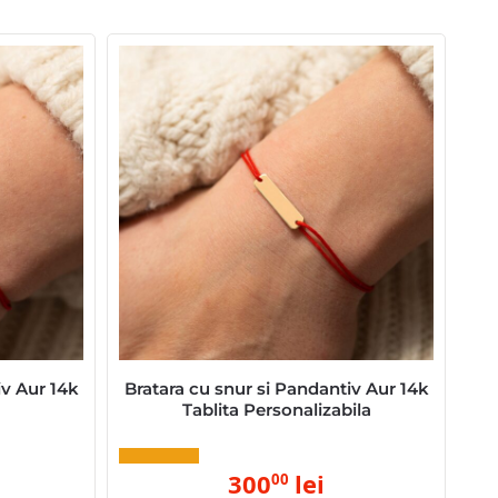
iv Aur 14k
Bratara cu snur si Pandantiv Aur 14k
Tablita Personalizabila
300
lei
00