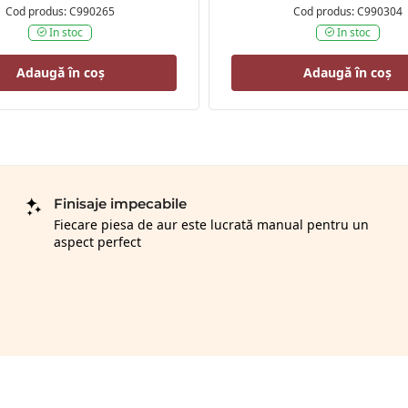
Cod produs: C990265
Cod produs: C990304
In stoc
In stoc
Adaugă în coș
Adaugă în coș
Finisaje impecabile
Fiecare piesa de aur este lucrată manual pentru un
aspect perfect