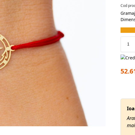
Cod pro
Gramaj
Dimens
52.6
Ioana
Arată 
mai c