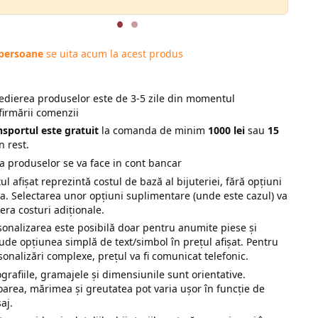
 persoane
se uita acum la acest produs
edierea produselor este de 3-5 zile din momentul
firmării comenzii
nsportul este gratuit
la comanda de minim
1000 lei
sau
15
n rest.
ta produselor se va face in cont bancar
ul afișat reprezintă costul de bază al bijuteriei, fără opțiuni
ra. Selectarea unor opțiuni suplimentare (unde este cazul) va
era costuri adiționale.
sonalizarea este posibilă doar pentru anumite piese și
lude opțiunea simplă de text/simbol în prețul afișat. Pentru
sonalizări complexe, prețul va fi comunicat telefonic.
ografiile, gramajele și dimensiunile sunt orientative.
oarea, mărimea și greutatea pot varia ușor în funcție de
saj.