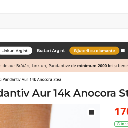
Bratari Argint
Linkuri Argint
Bijuterii cu diamante
de aur Brățări, Link-uri, Pandantive de
minimum 2000 lei
și bene
si Pandantiv Aur 14k Anocora Stea
dantiv Aur 14k Anocora S
17
In s