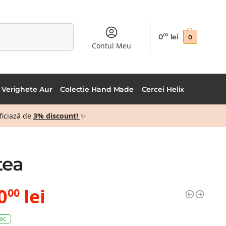
Caută
0
lei
00
0
Contul Meu
Verighete Aur
Colectie Hand Made
Cercei Helix
ficiază de
3% discount!
✨
tea
0
lei
00
toc