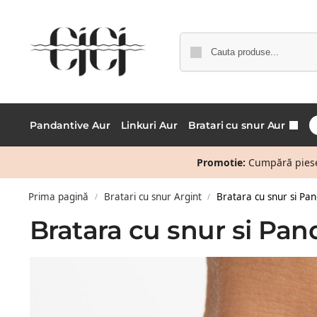
Pandantive Aur
Linkuri Aur
Bratari cu snur Aur
Promotie:
Cumpără piese 
Prima pagină
Bratari cu snur Argint
Bratara cu snur si Pan
/
/
Bratara cu snur si Pan