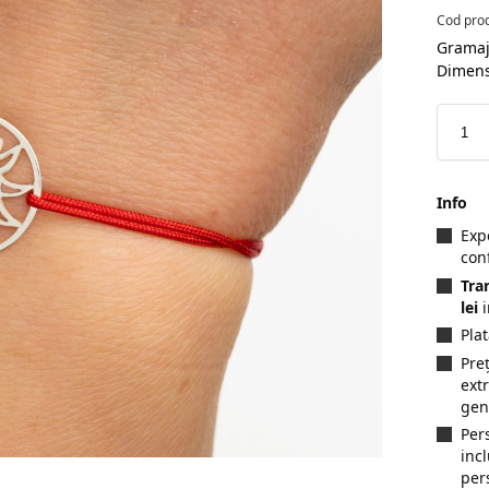
Cod pro
Gramaj
Dimen
Info
Exp
con
Tra
lei
i
Pla
Preț
ext
gen
Per
inc
per