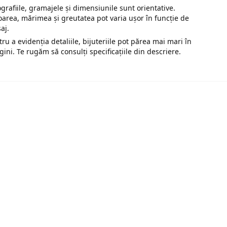
ografiile, gramajele și dimensiunile sunt orientative.
oarea, mărimea și greutatea pot varia ușor în funcție de
saj.
tru a evidenția detaliile, bijuteriile pot părea mai mari în
gini. Te rugăm să consulți specificațiile din descriere.