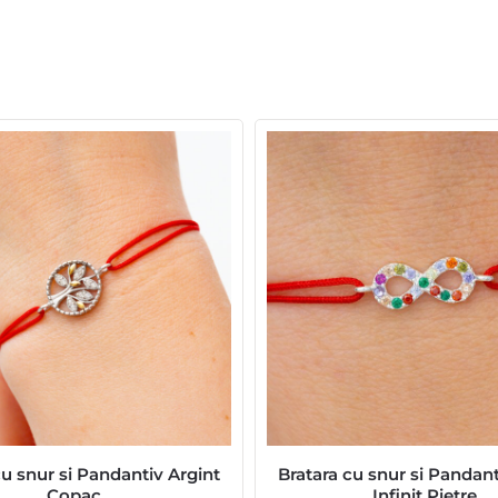
cu snur si Pandantiv Argint
Bratara cu snur si Pandant
Copac
Infinit Pietre