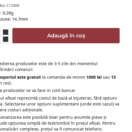
dus: C13368
: 0.26g
siune: 14.7mm
Adaugă în coș
edierea produselor este de 3-5 zile din momentul
firmării comenzii
nsportul este gratuit
la comanda de minim
1000 lei
sau
15
n rest.
ta produselor se va face in cont bancar
ul afișat reprezintă costul de bază al bijuteriei, fără opțiuni
ra. Selectarea unor opțiuni suplimentare (unde este cazul) va
era costuri adiționale.
sonalizarea este posibilă doar pentru anumite piese și
lude opțiunea simplă de text/simbol în prețul afișat. Pentru
sonalizări complexe, prețul va fi comunicat telefonic.