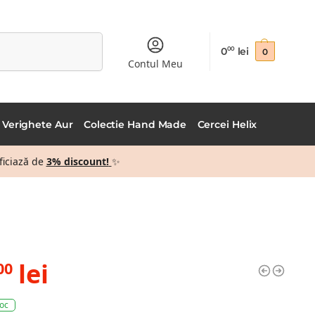
Caută
0
lei
00
0
Contul Meu
Verighete Aur
Colectie Hand Made
Cercei Helix
ficiază de
3% discount!
✨
lei
00
toc