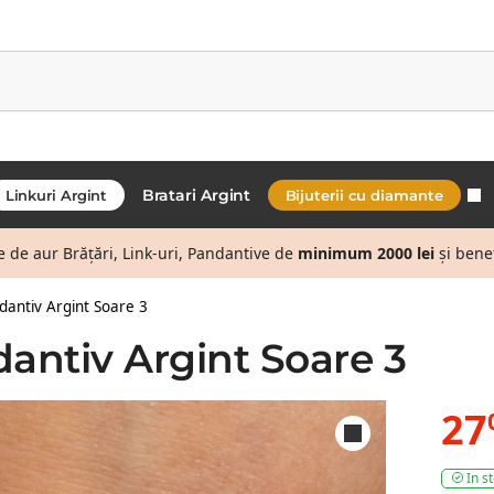
Bratari Argint
Linkuri Argint
Bijuterii cu diamante
de aur Brățări, Link-uri, Pandantive de
minimum 2000 lei
și bene
dantiv Argint Soare 3
dantiv Argint Soare 3
27
In s