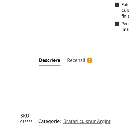
Fot
Cul
fini
Pen
ima
Descriere
Recenzii
0
SKU:
Categorie:
Bratari cu snur Argint
C13368