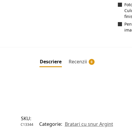
Fot
Cul
fini
Pen
ima
Descriere
Recenzii
0
SKU:
Categorie:
Bratari cu snur Argint
C13344