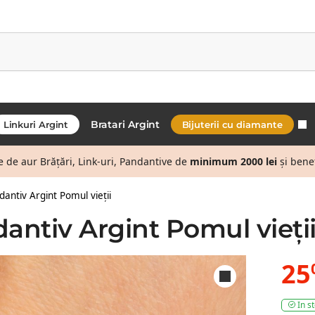
Bratari Argint
Linkuri Argint
Bijuterii cu diamante
de aur Brățări, Link-uri, Pandantive de
minimum 2000 lei
și bene
dantiv Argint Pomul vieții
dantiv Argint Pomul vieți
25
In s