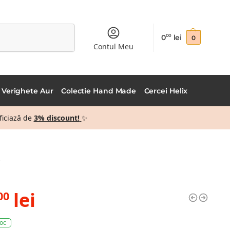
Caută
0
lei
00
0
Contul Meu
Verighete Aur
Colectie Hand Made
Cercei Helix
ficiază de
3% discount!
✨
i
lei
00
toc