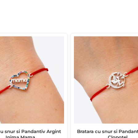
cu snur si Pandantiv Argint
Bratara cu snur si Pandant
Inima Mama
Clopotel