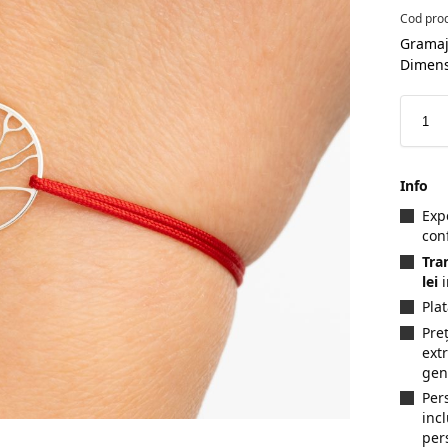
Cod pro
Gramaj
Dimen
Info
Exp
con
Tra
lei
i
Pla
Preț
ext
gen
Per
inc
per