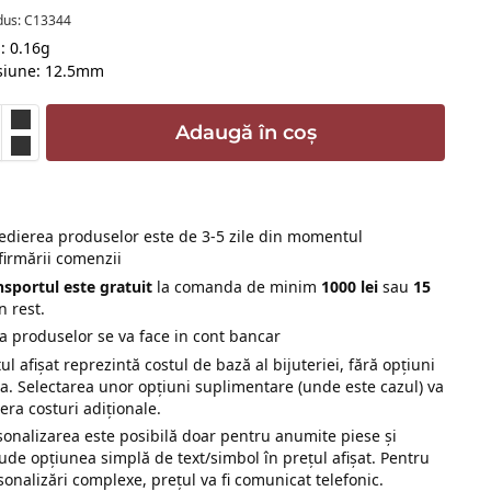
dus: C13344
: 0.16g
siune: 12.5mm
Adaugă în coș
edierea produselor este de 3-5 zile din momentul
firmării comenzii
nsportul este gratuit
la comanda de minim
1000 lei
sau
15
n rest.
ta produselor se va face in cont bancar
ul afișat reprezintă costul de bază al bijuteriei, fără opțiuni
ra. Selectarea unor opțiuni suplimentare (unde este cazul) va
era costuri adiționale.
sonalizarea este posibilă doar pentru anumite piese și
lude opțiunea simplă de text/simbol în prețul afișat. Pentru
sonalizări complexe, prețul va fi comunicat telefonic.