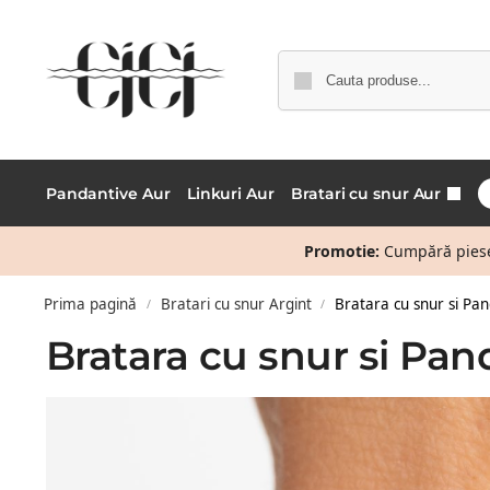
Pandantive Aur
Linkuri Aur
Bratari cu snur Aur
Promotie:
Cumpără piese 
Prima pagină
Bratari cu snur Argint
Bratara cu snur si Pan
/
/
Bratara cu snur si Pan