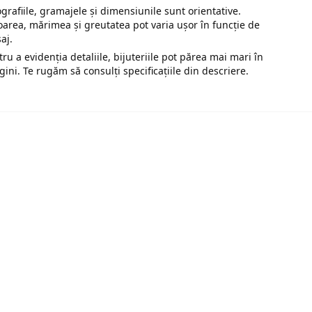
ografiile, gramajele și dimensiunile sunt orientative.
oarea, mărimea și greutatea pot varia ușor în funcție de
saj.
tru a evidenția detaliile, bijuteriile pot părea mai mari în
gini. Te rugăm să consulți specificațiile din descriere.