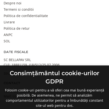
Despre noi
Termeni si conditii
Politica de confidentialitate
Livrare
Politica de retur
ANPC
SOL
DATE FISCALE
SC BELLAPAV SRL
CUI: 18881159, J18/512/25.07.2006
Consimțământul cookie-urilor
Strada 30 Decembrie, Targu Jiu, GJ, Romania
GDPR
CONTACT
Folosim cookie-uri pentru a vă oferi cea mai bună experiență
Tel:
0723 108 109
posibilă. De asemenea, ne permit să analizăm
Mail:
contact@bijuteriacici.ro
comportamentul utilizatorilor pentru a îmbunătăți constant
site-ul web pentru dvs.