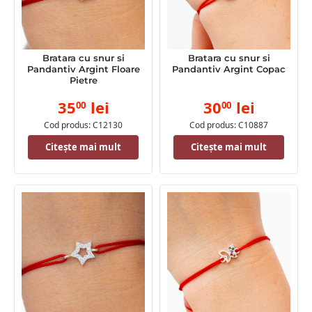
Bratara cu snur si
Bratara cu snur si
Pandantiv Argint Floare
Pandantiv Argint Copac
Pietre
35
lei
30
lei
00
00
Cod produs: C12130
Cod produs: C10887
Citește mai mult
Citește mai mult