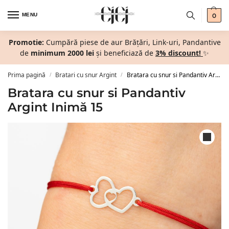
MENU
0
Promotie:
Cumpără piese de aur Brățări, Link-uri, Pandantive
de
minimum 2000 lei
și beneficiază de
3% discount!
✨
Prima pagină
Bratari cu snur Argint
Bratara cu snur si Pandantiv Argint Inimă 15
/
/
Bratara cu snur si Pandantiv
Argint Inimă 15