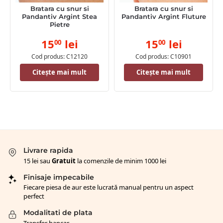
Bratara cu snur si
Bratara cu snur si
Pandantiv Argint Stea
Pandantiv Argint Fluture
Pietre
15
lei
15
lei
00
00
Cod produs: C12120
Cod produs: C10901
Citește mai mult
Citește mai mult
Livrare rapida
15 lei sau
Gratuit
la comenzile de minim 1000 lei
Finisaje impecabile
Fiecare piesa de aur este lucrată manual pentru un aspect
perfect
Modalitati de plata
Transfer bancar