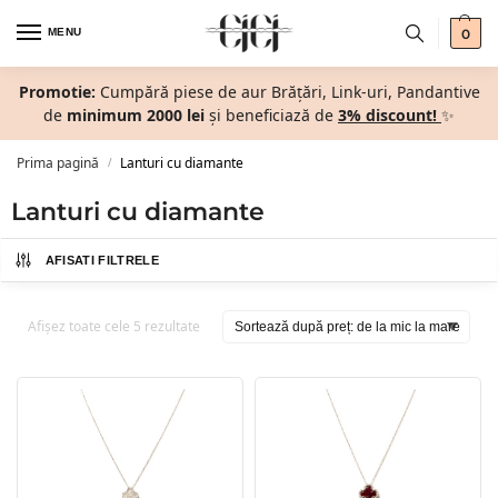
MENU
0
Promotie:
Cumpără piese de aur Brățări, Link-uri, Pandantive
de
minimum 2000 lei
și beneficiază de
3% discount!
✨
Prima pagină
Lanturi cu diamante
/
Lanturi cu diamante
AFISATI FILTRELE
Afișez toate cele 5 rezultate