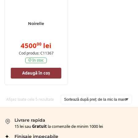
Noirelle
4500
lei
00
Cod produs: C11367
In stoc
Adaugă în coș
Afișez toate cele 5 rezultate
Livrare rapida
15 lei sau
Gratuit
la comenzile de minim 1000 lei
Finisaje impecabile