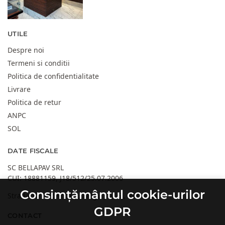
UTILE
Despre noi
Termeni si conditii
Politica de confidentialitate
Livrare
Politica de retur
ANPC
SOL
DATE FISCALE
SC BELLAPAV SRL
CUI: 18881159, J18/512/25.07.2006
Consimțământul cookie-urilor
Strada 30 Decembrie, Targu Jiu, GJ, Romania
GDPR
CONTACT